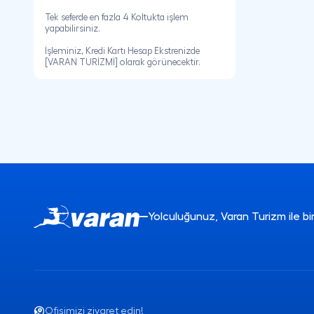
Tek seferde en fazla 4 Koltukta işlem
yapabilirsiniz.
İşleminiz, Kredi Kartı Hesap Ekstrenizde
[VARAN TURİZMİ] olarak görünecektir.
Yolculuğunuz, Varan Turizm ile b
Ofisimizi ziyaret edin!