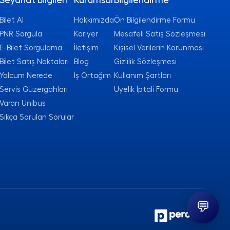
Seyahat Bilgileri
Kurumsal
Bilgilendirme
Bilet Al
Hakkımızda
Ön Bilgilendirme Formu
PNR Sorgula
Kariyer
Mesafeli Satış Sözleşmesi
E-Bilet Sorgulama
İletişim
Kişisel Verilerin Korunması
Bilet Satış Noktaları
Blog
Gizlilik Sözleşmesi
Yolcum Nerede
İş Ortağım
Kullanım Şartları
Servis Güzergahları
Üyelik İptali Formu
Varan Unibus
Sıkça Sorulan Sorular
💬